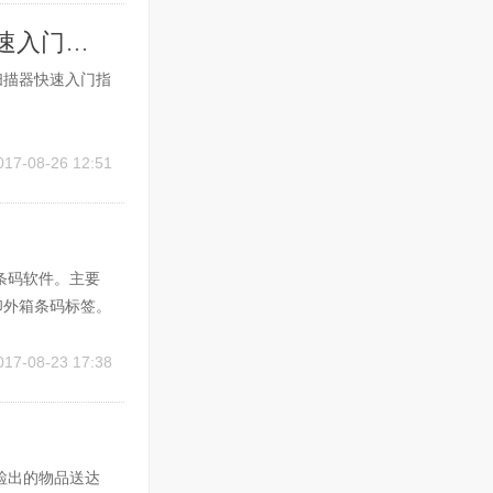
Honeywell xenon 1902/1912无线扫描器快速入门指南
12无线扫描器快速入门指
017-08-26 12:51
条码软件。主要
印外箱条码标签。
细。本软件由BA
TENDER二次
017-08-23 17:38
检出的物品送达