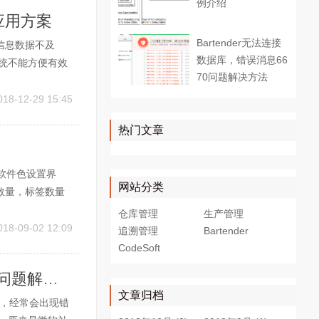
例介绍
应用方案
Bartender无法连接
信息数据不及
数据库，错误消息66
系统不能方便有效
70问题解决方法
盘点管理需要手工
条码自动识别技
018-12-29 15:45
热门文章
软件色设置界
网站分类
数量，标签数量
定数量产品后，
仓库管理
生产管理
XCEL文件。如
018-09-02 12:09
追溯管理
Bartender
CodeSoft
Bartender无法连接数据库，错误消息6670问题解决方法
文章归档
码时，经常会出现错