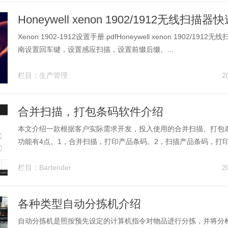
Xenon 1902-1912设置手册.pdfHoneywell xenon 1902/19
南设置回车键，设置感应扫描，设置前缀后缀。...
栏目：
生产管理
2
合并扫描，打包条码软件介绍
本文介绍一款根据客户实际需求开发，投入使用的合并扫描、打包
功能有4点。1，合并扫描，打印产品条码。2，扫描产品条码，打
3，扫描外箱条码，打印栈板条码标签。4，自动生成EXCEL清单明
RTENDER条码编辑软件做条码标签打印模板，就是通常所说的BAR
栏目：
Bartender
2
开发。当然...
各种类型自动分拣机介绍
自动分拣机是照按预先设定的计算机指令对物品进行分拣，并将分