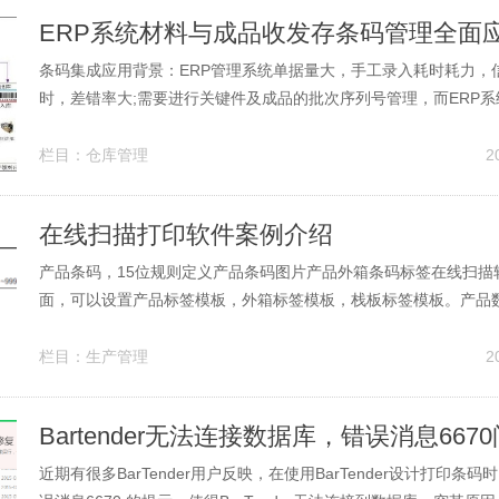
ERP系统材料与成品收发存条码管理全面
条码集成应用背景：ERP管理系统单据量大，手工录入耗时耗力，
时，差错率大;需要进行关键件及成品的批次序列号管理，而ERP
应对;物料内部流转与售后跟踪追溯管理不能在ERP系统有效实现;
清点和整理数据;货品条码标签错乱不规范等等管理问题，需要通过
栏目：
仓库管理
2
术与ERP系统集成得...
在线扫描打印软件案例介绍
产品条码，15位规则定义产品条码图片产品外箱条码标签在线扫描
面，可以设置产品标签模板，外箱标签模板，栈板标签模板。产品
等。产品标签扫描界面，扫描过的条码会提示重复报警。扫描到指
自动打印一个包含所有产品条码明细的二维码标签。同时自动导出E
栏目：
生产管理
2
果是零包，可以手工点击完成。...
近期有很多BarTender用户反映，在使用BarTender设计打印条