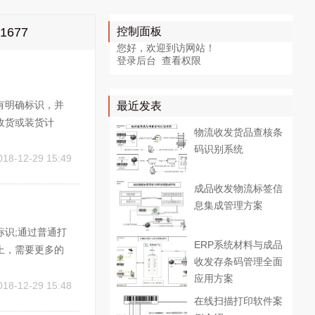
677
控制面板
您好，欢迎到访网站！
登录后台
查看权限
有明确标识，并
最近发表
收货或装货计
物流收发货品查核条
货位不清、收发
码识别系统
标签打印机与条
018-12-29 15:49
成品收发物流标签信
息集成管理方案
识;通过普通打
ERP系统材料与成品
上，需要更多的
收发存条码管理全面
集成，需要手工填
应用方案
成，可以有效提
018-12-29 15:48
在线扫描打印软件案