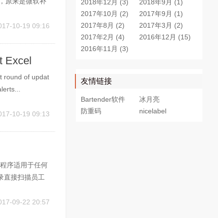
原因，原来是微软补
2018年12月 (3)
2018年9月 (1)
起来看看。出现
2017年10月 (2)
2017年9月 (1)
..
2017年8月 (2)
2017年3月 (2)
017-10-19 09:16
2017年2月 (4)
2016年12月 (15)
2016年11月 (3)
t Excel
st round of updat
友情链接
erts...
Bartender软件
冰月亮
防重码
nicelabel
017-10-19 09:13
印程序适用于任何
登录直接扫描员工
自动生成数据库记
能用大按钮列
017-09-22 20:57