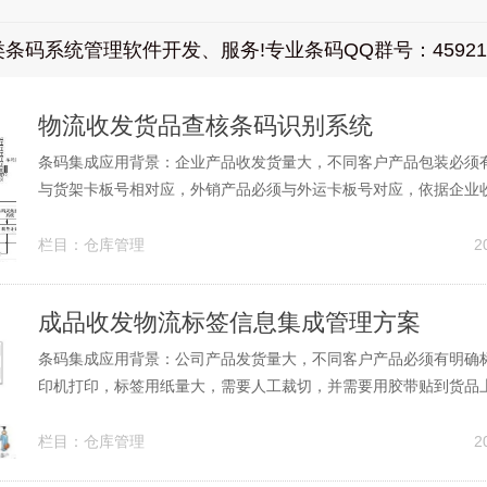
码系统管理软件开发、服务!专业条码QQ群号：459211
物流收发货品查核条码识别系统
条码集成应用背景：企业产品收发货量大，不同客户产品包装必须
与货架卡板号相对应，外销产品必须与外运卡板号对应，依据企业
划，通过人工查验识别外箱唛头与卡板是否一致，工作量大，商品
错货，易出错误，并难于追溯，工作效率低。为此有必要借助专业
栏目：
仓库管理
2
码技术，可以有效核查与追溯发货过程...
成品收发物流标签信息集成管理方案
条码集成应用背景：公司产品发货量大，不同客户产品必须有明确标
印机打印，标签用纸量大，需要人工裁切，并需要用胶带贴到货品
人力与物力，工作效率较低，耗用成本高;打印标签与ERP系统不
写标签资料，反应慢，易出错漏等等问题，通过条码技术与ERP集
栏目：
仓库管理
2
高标签打印管理效率，降低...