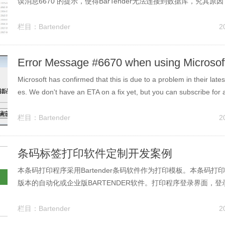
误消息6670 的提示，使得BarTender无法连接到数据库，究其
丁包捣的鬼。目前海鸥科技正在处理此问题，如何解决？和小编一
问题：当使用BarTender专业版级以上选择连接数据库，会出现“Bar.
栏目：
Bartender
2
Error Message #6670 when using Microsof
Microsoft has confirmed that this is due to a problem in their late
es. We don't have an ETA on a fix yet, but you can subscribe for al
栏目：
Bartender
2
条码标签打印软件定制开发案例
本条码打印程序采用Bartender条码软件作为打印模板。本条码打
版本的自动化或企业版BARTENDER软件。打印程序登录界面，
工牌上的二维码。本程序采用MS SQL作为系统数据库。打印记录
录。因为本系统运行在触摸屏电脑，所以在登录主界面后，常用功
栏目：
Bartender
2
出，菜单也适...